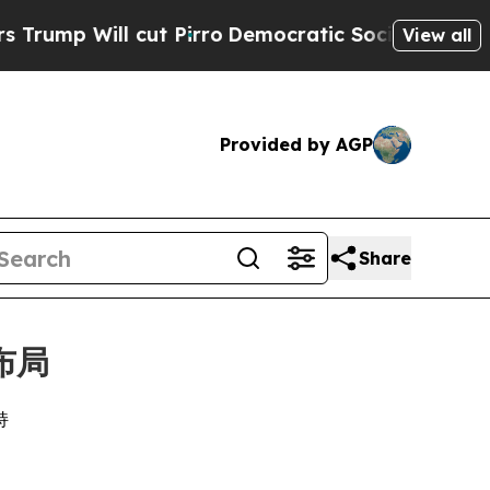
 Will cut Pirro
Democratic Socialists of Americ
View all
Provided by AGP
Share
布局
持